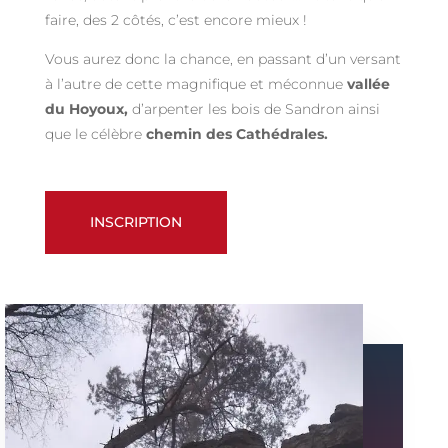
faire, des 2 côtés, c’est encore mieux !
Vous aurez donc la chance, en passant d’un versant
à l’autre de cette magnifique et méconnue
vallée
du Hoyoux,
d’arpenter les bois de Sandron ainsi
que le célèbre
chemin des Cathédrales.
INSCRIPTION