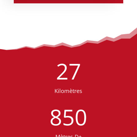
27
Kilomètres
850
Mètres D+