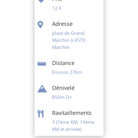
12 €
Adresse

place de Grand-
Marchin à 4570
Marchin.
Distance

Environ 27Km
Dénivelé

850m D+
Ravitaillements

3 (7ème KM, 14ème
KM et arrivée)